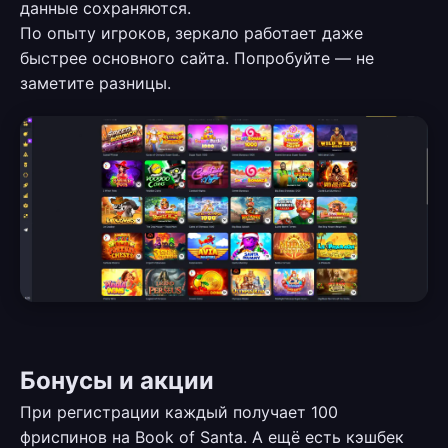
данные сохраняются.
По опыту игроков, зеркало работает даже
быстрее основного сайта. Попробуйте — не
заметите разницы.
Бонусы и акции
При регистрации каждый получает 100
фриспинов на Book of Santa. А ещё есть кэшбек