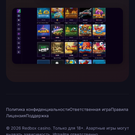
Политика конфиденциальности
Ответственная игра
Правила
Лицензия
Поддержка
© 2026 Redbox casino. Только для 18+. Азартные игры могут
вызвать зависимость. Играйте ответственно.