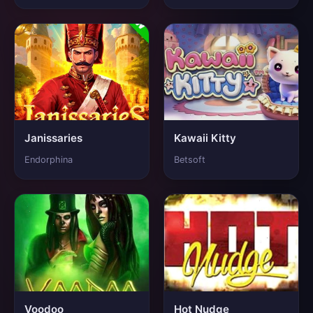
Janissaries
Kawaii Kitty
Endorphina
Betsoft
Voodoo
Hot Nudge