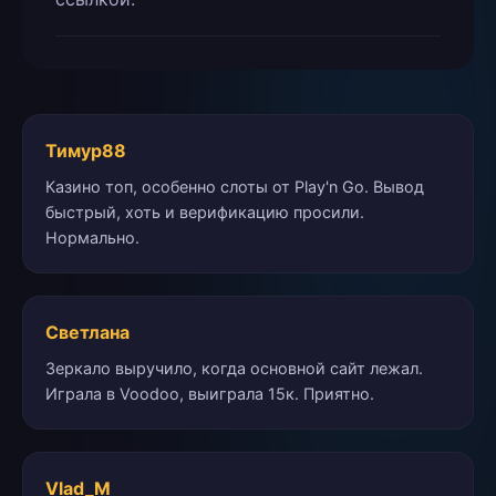
Тимур88
Казино топ, особенно слоты от Play'n Go. Вывод
быстрый, хоть и верификацию просили.
Нормально.
Светлана
Зеркало выручило, когда основной сайт лежал.
Играла в Voodoo, выиграла 15к. Приятно.
Vlad_M