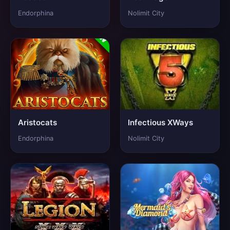
Endorphina
Nolimit City
Aristocats
Infectious XWays
Endorphina
Nolimit City